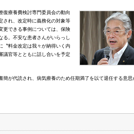
整復療養費検討専門委員会の動向
定され、改定時に義務化の対象等
変更できる事例については、保険
なる。不安な患者さんがいらっし
に〝料金改定は我々が納得いく内
審議官等とともに話し合いを予定
書簡が代読され、病気療養のため任期満了を以て退任する意思