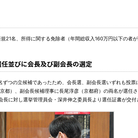
規21名、所得に関する免除者（年間総収入160万円以下の者が
選任並びに会長及び副会長の選定
1名ずつの立候補であったため、会長選、副会長選いずれも投票
東京都）、副会長候補理事に長尾淳彦（京都府）の両名が選任
会長に対し選挙管理員会・深井伸之委員長より選任証書が交付