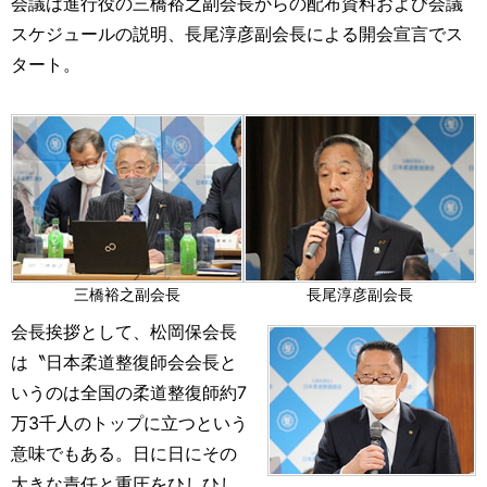
会議は進行役の三橋裕之副会長からの配布資料および会議
スケジュールの説明、長尾淳彦副会長による開会宣言でス
タート。
三橋裕之副会長
長尾淳彦副会長
会長挨拶として、松岡保会長
は〝日本柔道整復師会会長と
いうのは全国の柔道整復師約7
万3千人のトップに立つという
意味でもある。日に日にその
大きな責任と重圧をひしひし