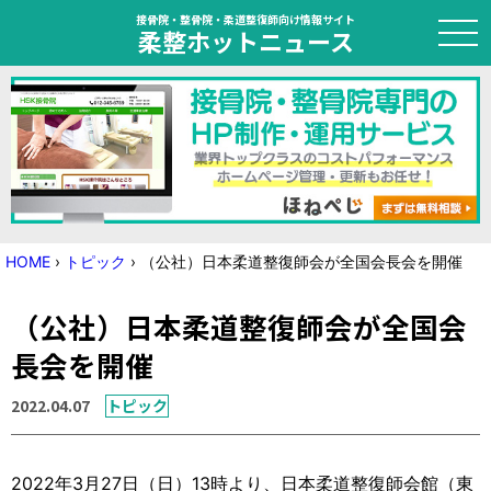
接骨院・整骨院・柔道整復師向け情報サイト
柔整ホットニュース
HOME
トピック
ニュース
HOME
›
トピック
›
（公社）日本柔道整復師会が全国会長会を開催
特集
（公社）日本柔道整復師会が全国会
国家試験対策
長会を開催
学会・セミナー情報
2022.04.07
トピック
プライバシーポリシー
サイトマップ
2022年3月27日（日）13時より、日本柔道整復師会館（東