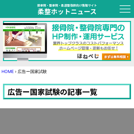
接骨院・整骨院・柔道整復師向け情報サイト
柔整ホットニュース
HOME
トピック
ニュース
HOME
›
広告ー国家試験
特集
広告ー国家試験の記事一覧
国家試験対策
学会・セミナー情報
プライバシーポリシー
サイトマップ