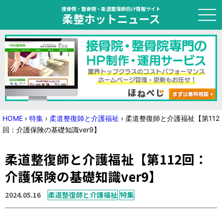
接骨院・整骨院・柔道整復師向け情報サイト
柔整ホットニュース
HOME
トピック
ニュース
HOME
›
特集
›
柔道整復師と介護福祉
›
柔道整復師と介護福祉【第112
回：介護保険の基礎知識ver9】
特集
柔道整復師と介護福祉【第112回：
国家試験対策
介護保険の基礎知識ver9】
学会・セミナー情報
2024.05.16
柔道整復師と介護福祉
特集
プライバシーポリシー
サイトマップ