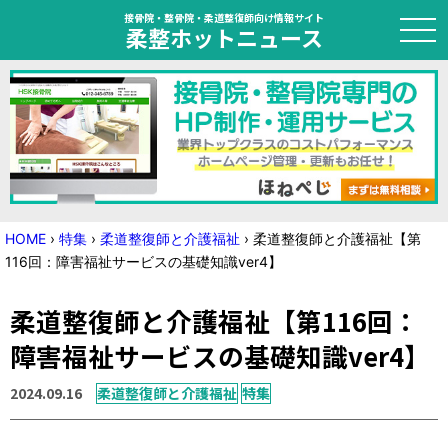
接骨院・整骨院・柔道整復師向け情報サイト
柔整ホットニュース
HOME
トピック
ニュース
HOME
›
特集
›
柔道整復師と介護福祉
›
柔道整復師と介護福祉【第
116回：障害福祉サービスの基礎知識ver4】
特集
柔道整復師と介護福祉【第116回：
国家試験対策
障害福祉サービスの基礎知識ver4】
学会・セミナー情報
2024.09.16
柔道整復師と介護福祉
特集
プライバシーポリシー
サイトマップ