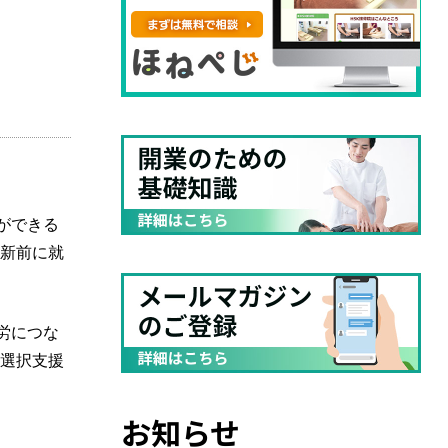
ができる
更新前に就
労につな
労選択支援
お知らせ