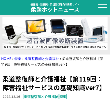
接骨院・整骨院・柔道整復師向け情報サイト
柔整ホットニュース
HOME
トピック
ニュース
HOME
›
特集
›
柔道整復師と介護福祉
›
柔道整復師と介護福祉【第
119回：障害福祉サービスの基礎知識ver7】
特集
柔道整復師と介護福祉【第119回：
国家試験対策
障害福祉サービスの基礎知識ver7】
学会・セミナー情報
2024.12.16
柔道整復師と介護福祉
特集
プライバシーポリシー
サイトマップ