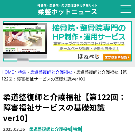
接骨院・整骨院・柔道整復師向け情報サイト
柔整ホットニュース
HOME
トピック
ニュース
HOME
›
特集
›
柔道整復師と介護福祉
›
柔道整復師と介護福祉【第
122回：障害福祉サービスの基礎知識ver10】
特集
柔道整復師と介護福祉【第122回：
国家試験対策
障害福祉サービスの基礎知識
学会・セミナー情報
ver10】
プライバシーポリシー
サイトマップ
2025.03.16
柔道整復師と介護福祉
特集