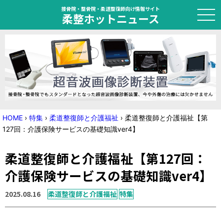
接骨院・整骨院・柔道整復師向け情報サイト
柔整ホットニュース
HOME
トピック
ニュース
HOME
›
特集
›
柔道整復師と介護福祉
›
柔道整復師と介護福祉【第
127回：介護保険サービスの基礎知識ver4】
特集
柔道整復師と介護福祉【第127回：
国家試験対策
介護保険サービスの基礎知識ver4】
学会・セミナー情報
2025.08.16
柔道整復師と介護福祉
特集
プライバシーポリシー
サイトマップ