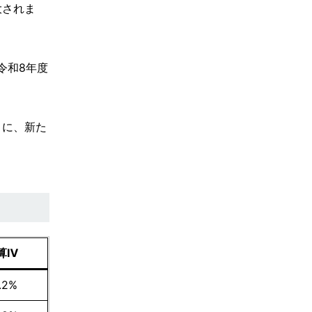
大されま
令和8年度
）に、新た
算Ⅳ
.2%