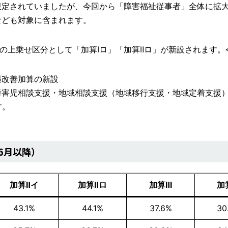
限定されていましたが、今回から「障害福祉従事者」全体に拡
なども対象に含まれます。
の上乗せ区分として「加算Ⅰロ」「加算Ⅱロ」が新設されます。
遇改善加算の新設
障害児相談支援・地域相談支援（地域移行支援・地域定着支援
す。
6月以降）
加算Ⅱイ
加算Ⅱロ
加算Ⅲ
加
43.1%
44.1%
37.6%
30