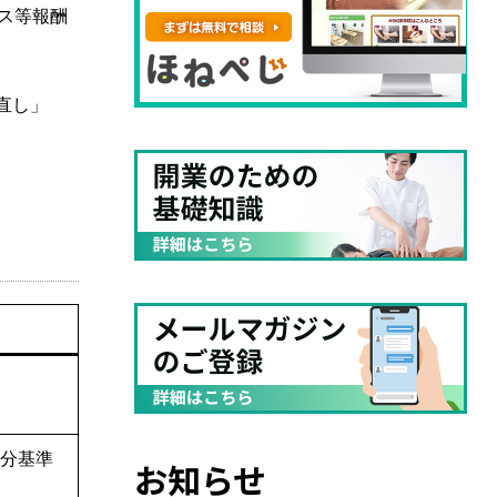
ビス等報酬
直し」
区分基準
お知らせ