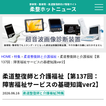
接骨院・整骨院・柔道整復師向け情報サイト
柔整ホットニュース
HOME
トピック
ニュース
HOME
›
特集
›
柔道整復師と介護福祉
›
柔道整復師と介護福祉【第
137回：障害福祉サービスの基礎知識ver2】
特集
柔道整復師と介護福祉【第137回：
国家試験対策
障害福祉サービスの基礎知識ver2】
学会・セミナー情報
2026.06.16
柔道整復師と介護福祉
特集
プライバシーポリシー
サイトマップ