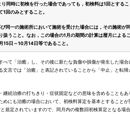
より同時に初検を行った場合であっても，初検料は1回とするこ
て1回のみとすること。
再び同一の施術所において施術を受けた場合には，その施術が
り扱うこと。なお，この場合の1月の期間の計算は暦月による
9月15日～10月14日等であること。
すべて「治癒」し、その後に新たな負傷や損傷が発生した場合
る文言では「治癒」と表記されていることから「中止」と転帰
・継続治療の打ちきり・症状固定などの意味を含めることもあ
ためにも治癒の場合において、初検料算定を基本とすることが
だと規定されていますので、同月内の複数回初検算定となる場