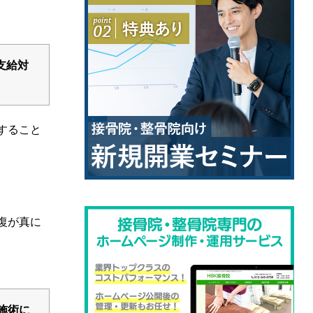
支給対
すること
復が真に
施術に