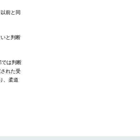
、以前と同
ないと判断
部では判断
院された受
り、柔道