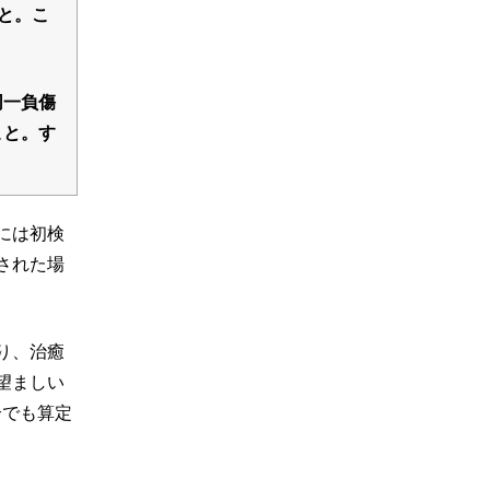
と。こ
同一負傷
こと。す
には初検
された場
り、治癒
望ましい
合でも算定