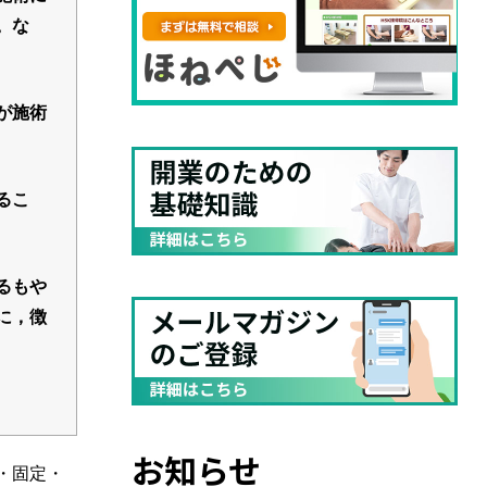
。な
が施術
るこ
るもや
に，徴
お知らせ
・固定・