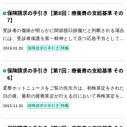
されています。 それまでは、支給基準により定められてい
保険請求の手引き【第8回：療養費の支給基準 その
る傷病名として骨折・脱臼・打撲・捻挫のみであり筋損傷
7】
としての挫傷の使用は認められていなかったようです。挫
傷が傷病名として利用可能となっても […]
受診者の傷病が明らかに関節脱臼損傷だと判断される場合
には、受診者保護を第一精神として且つ応急手当として整
復を処置するのが当然だと考えられます。ですが、脱臼損
2016.01.01
保険請求の手引き
特集
傷には時として、関節構成体の損傷を合併している例も認
められる場合があります。それらを踏まえて、画像診断等
保険請求の手引き【第7回：療養費の支給基準 その
を含めた確認が重要であることは言うまでもありません。
6】
また、整復が完了した後、応急手当以降の継続した治療
（施術）を行う場合には、例え脱臼が回復 […]
柔整ホットニュースをご覧の先生方は、初検算定をされた
日の後、最初の後療算定が行える日において再検算定を行
う場合、どのように捉えて実行しておられるのでしょう
2015.11.01
保険請求の手引き
特集
か？柔道整復の治療現場を考えると、初検時に受診者の訴
えや身体運動器に示される症状から必要かつ妥当な判断に