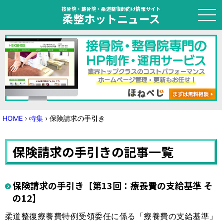
接骨院・整骨院・柔道整復師向け情報サイト
柔整ホットニュース
HOME
トピック
ニュース
HOME
›
特集
›
保険請求の手引き
特集
保険請求の手引きの記事一覧
国家試験対策
学会・セミナー情報
保険請求の手引き【第13回：療養費の支給基準 そ
の12】
プライバシーポリシー
サイトマップ
柔道整復療養費特例受領委任に係る「療養費の支給基準」