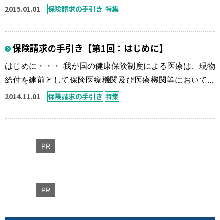
拠に認められている事をご認識いただくためにも、今回か
2015.01.01
保険請求の手引き
特集
らは「療養費の支給基準(社会保険研究所：平成26年度
版)」を抜粋し順次解説をいたします。 柔道整復師の施術に
保険請求の手引き【第1回：はじめに】
係る算定基準の実施上の留意事項 第1 通則 1療養費の支給
対象となる柔道整復師の施術は，柔道整復師法(昭和45年4
はじめに・・・ 我が国の健康保険制度による医療は、現物
月14日法律第19号) […]
給付を建前として保険医療機関及び医療機関等において一
連の医療サービスの給付で行うこととなっています。柔道
2014.11.01
保険請求の手引き
特集
整復師が、いわゆる保険治療（保険施術）として取り扱う
療養費は、現金給付であり、現物給付で果たすことが困難
である場合を補完するものです。 あくまでも現物給付の補
PR
完的なものであることから支給要件としての取り決めがな
されています。 療養費支給要件と […]
PR