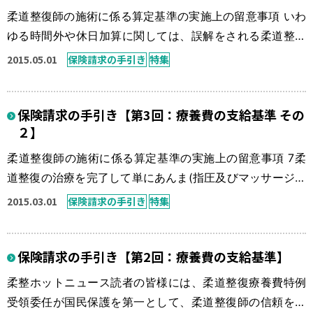
よること。 (1)初検 […]
柔道整復師の施術に係る算定基準の実施上の留意事項 いわ
ゆる時間外や休日加算に関しては、誤解をされる柔道整復
師の先生が比較的多くみられる傾向がありますので、この
2015.05.01
保険請求の手引き
特集
部分も注意が必要です。 7時間外加算及び深夜加算の取扱
いについては，以下によること。 (1)休日加算と時間外加算
保険請求の手引き【第3回：療養費の支給基準 その
又は深夜加算との重複算定は認められないこと。 (2)時間外
２】
加算又は深夜加算は，初検が時間外又は深夜に開始された
場合に認められるもの […]
柔道整復師の施術に係る算定基準の実施上の留意事項 7柔
道整復の治療を完了して単にあんま(指圧及びマッサージを
含む。)のみの治療を必要とする患者に対する施術は支給対
2015.03.01
保険請求の手引き
特集
象としないこと。 前回に続いて再掲となる支給基準です
が、柔道整復は医療ではないことから「施術」と呼ぶ手当
保険請求の手引き【第2回：療養費の支給基準】
が基本であるなどと耳にすることがあります。 この条項で
は明らかに柔道整復の「治療」と表現され、記載がなされ
柔整ホットニュース読者の皆様には、柔道整復療養費特例
ています。 そしてその内容は […]
受領委任が国民保護を第一として、柔道整復師の信頼を根