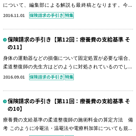
運営元
お問い合わせ
について、編集部による解説も最終稿となります。今回
は、特に柔道整復師の先生方にとって最重要記録と称して
2016.11.01
保険請求の手引き
特集
も過言でない施術録、そして徴収方法に様々な違反行為が
見られる一部負担金について記述いたしますが、読者の皆
保険請求の手引き【第12回：療養費の支給基準 そ
様はどのように位置づけされ、実行されているでしょう
の11】
か。 第6 施術録について 医科ではカルテ（独語）と呼
び、診療記簿として様々な患者記録が記載 […]
身体の運動器などの損傷について固定処置が必要な場合、
柔道整復師の先生方はどのように対処されているのでしょ
うか？ 骨折や脱臼の損傷をされた患者が、或いは捻挫や
2016.09.01
保険請求の手引き
特集
挫傷の患者が、いわゆるシーネや副木と呼ばれる材料で固
定された様子を見る機会は少なくなりました。 上肢を敬礼
保険請求の手引き【第11回：療養費の支給基準 そ
するような形で固定されていたり、スキー場では脚を包帯
の10】
で包まれ松葉杖歩行されている方が当たり前のように見ら
れものです。いつの間にか骨折などは […]
療養費の支給基準の柔道整復師の施術料金の算定方法 備
考 このように冷罨法・温罨法や電療料加算についても規定