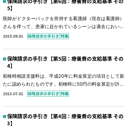
保険請求の手引き【第6回：療養費の支給基準 その
おいて、限定的ではあるものの、算定上許された傷病名を
5】
決定することになります。 第4 再検料 11 再検料は，初検
料を算定する初検の日後最初 […]
医師がドクターバックを所持する看護婦（現在は看護師）
さんを伴って、患家に赴かれているシーンは過去において
当たり前のように拝見する機会がありました。 昨今その代
2015.09.01
保険請求の手引き
特集
替策として、訪問看護や在宅医療と姿を変えて、医師によ
る「往診」と云う形式自体が少なくなったように感じます
保険請求の手引き【第5回：療養費の支給基準 その
が、読者の皆様はいかがでございましょうか？ 今回は柔道
4】
整復師の先生方に認められる往療について、解説を申し上
げます。 往療を行ない、算定する […]
初検時相談支援料は、平成20年に料金算定の項目として新
たに認められたものです。初検時に50円の料金算定が許さ
れた訳ですが、この50円には非常に大切な意味が込められ
2015.07.01
保険請求の手引き
特集
ていると編集部では考えています。 当時、この50円の料金
算定新項目を設けることにより、柔道整復療養費の総額に
保険請求の手引き【第4回：療養費の支給基準 その
対する、いわゆる影響金額は、約8億円と試算されていたよ
3】
うです。 9初検時相談支援料の取扱いについては，以下に