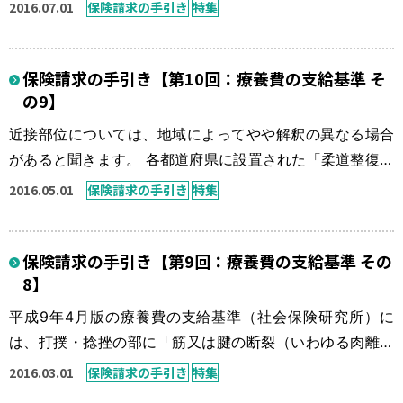
が定められています。後療に併施して行われた温罨法や電
2016.07.01
保険請求の手引き
特集
療は、その料金を算定することが可能です。 （2）罨法料
温罨法料や電療料の加算は、あくまでも後療に併施した場
保険請求の手引き【第10回：療養費の支給基準 そ
合に温罨法料のみの加算や、電療料のみの加算、或いは温
の9】
罨法料・電療料の加算が認められることになっています。
後療が実施されていない場合には […]
近接部位については、地域によってやや解釈の異なる場合
があると聞きます。 各都道府県に設置された「柔道整復療
養費審査委員会」における取扱いが異なる、いわゆるロー
2016.05.01
保険請求の手引き
特集
カルルールとも呼ばれる事実があるようです。これらの解
消もさることながら、全国的に統一された審査基準構築の
保険請求の手引き【第9回：療養費の支給基準 その
ためにも、柔道整復療養費審査委員会設置規定も十分な見
8】
直しを期待したいところです。 4 その他の事項 (1) 近接部
位の算定方法 ① 手関節 […]
平成9年4月版の療養費の支給基準（社会保険研究所）に
は、打撲・捻挫の部に「筋又は腱の断裂（いわゆる肉離れ
をいい、挫傷を伴う場合もある。）については、打撲の部
2016.03.01
保険請求の手引き
特集
の所定料金により算定して差し支えないこと。」と表記が