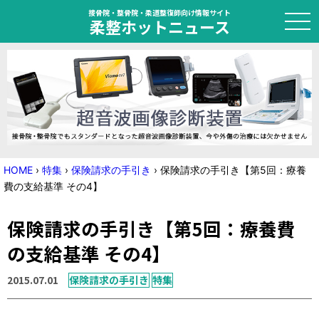
接骨院・整骨院・柔道整復師向け情報サイト
柔整ホットニュース
HOME
トピック
ニュース
HOME
›
特集
›
保険請求の手引き
›
保険請求の手引き【第5回：療養
費の支給基準 その4】
特集
保険請求の手引き【第5回：療養費
国家試験対策
の支給基準 その4】
学会・セミナー情報
2015.07.01
保険請求の手引き
特集
プライバシーポリシー
サイトマップ