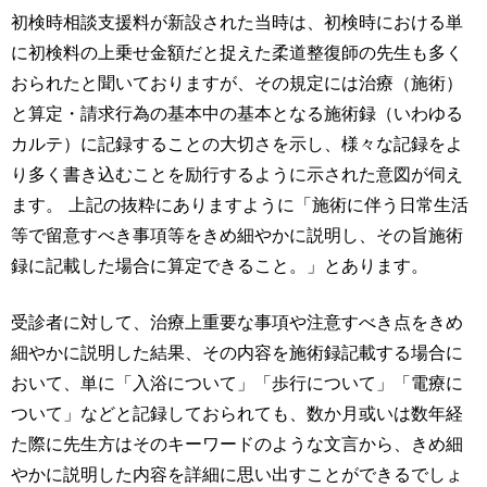
初検時相談支援料が新設された当時は、初検時における単
に初検料の上乗せ金額だと捉えた柔道整復師の先生も多く
おられたと聞いておりますが、その規定には治療（施術）
と算定・請求行為の基本中の基本となる施術録（いわゆる
カルテ）に記録することの大切さを示し、様々な記録をよ
り多く書き込むことを励行するように示された意図が伺え
ます。 上記の抜粋にありますように「施術に伴う日常生活
等で留意すべき事項等をきめ細やかに説明し、その旨施術
録に記載した場合に算定できること。」とあります。
受診者に対して、治療上重要な事項や注意すべき点をきめ
細やかに説明した結果、その内容を施術録記載する場合に
おいて、単に「入浴について」「歩行について」「電療に
ついて」などと記録しておられても、数か月或いは数年経
た際に先生方はそのキーワードのような文言から、きめ細
やかに説明した内容を詳細に思い出すことができるでしょ