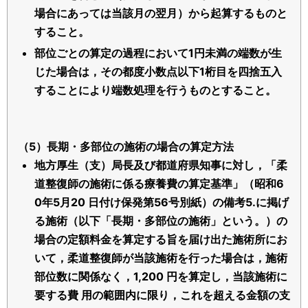
場合にあっては当該月の翌月）から起算するものと
すること。
部位ごとの算定の過程において1円未満の端数が生
じた場合は，その都度小数点以下1桁目を四捨五入
することにより端数処理を行うものとすること。
（5）長期・多部位の施術の場合の算定方法
地方厚生（支）局長及び都道府県知事に対し，「柔
道整復師の施術に係る療養費の算定基準」（昭和6
0年5月20 日付け保発第56号別紙）の備考5.に掲げ
る施術（以下「長期・多部位の施術」という。）の
場合の定額料金を算定する旨を届け出た施術所にお
いて，柔道整復師が当該施術を行った場合は，施術
部位数に関係なく，1,200 円を算定し，当該施術に
要する費 用の範囲内に限り，これを超える金額の支