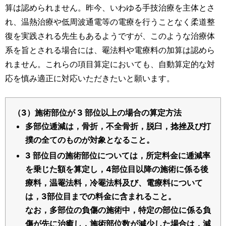
算は認められません。昨今、いわゆる手技治療を主体とさ
れ、温熱治療や低周波通電等の電療を行うことなく柔道整
復を実践される先生もあるようですが、このような治療体
系を旨とされる場合には、罨法料や電療料の加算は認めら
れません。これらの項目算定においても、自動算定的な対
応を慎み適正に対応いただきたいと願います。
（3）施術部位が 3 部位以上の場合の算定方法
多部位逓減は，骨折，不全骨折，脱臼，捻挫及び打
撲の全てのものが対象となること。
3 部位目の施術部位については，所定料金に逓減率
を乗じた額を算定し，4部位目以降の施術に係る後
療料，温罨法料，冷罨法料及び、電療料について
は，3部位目までの料金に含まれること。
なお，多部位の負傷の施術中，特定の部位に係る負
傷が先に治癒し，施術部位数が減少した場合は，減