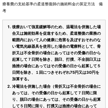
運営元
お問い合わせ
療養費の支給基準の柔道整復師の施術料金の算定方法 備
考
後療おいて強直緩解等のため、温罨法を併施した場
合又は施術効果を促進するため、柔道整復の業務の
範囲内において人の健康に危害を及ぼすおそれのな
い電気光線器具を使用した場合の電療料として、骨
折又は不全骨折の場合にあってはその受傷の日から
起算して７日間を除き、脱臼、打撲、不全脱臼又は
捻挫の場合にあってはその受傷の日から起算して５
日間を除き、１回につきそれぞれ75円又は30円を
加算する。
冷罨法を併施した場合（骨折又は不全骨折の場合に
あっては、その受傷の日から起算して７日間に限
り、脱臼の場合にあっては、その受傷の日から起算
して５日間に限り、打撲又は捻挫の場合にあって