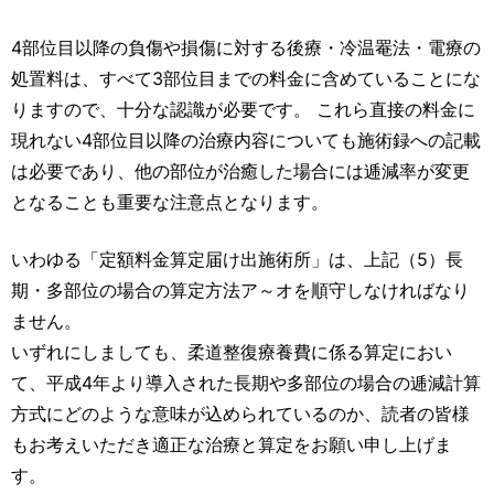
4部位目以降の負傷や損傷に対する後療・冷温罨法・電療の
処置料は、すべて3部位目までの料金に含めていることにな
りますので、十分な認識が必要です。 これら直接の料金に
現れない4部位目以降の治療内容についても施術録への記載
は必要であり、他の部位が治癒した場合には逓減率が変更
となることも重要な注意点となります。
いわゆる「定額料金算定届け出施術所」は、上記（5）長
期・多部位の場合の算定方法ア～オを順守しなければなり
ません。
いずれにしましても、柔道整復療養費に係る算定におい
て、平成4年より導入された長期や多部位の場合の逓減計算
方式にどのような意味が込められているのか、読者の皆様
もお考えいただき適正な治療と算定をお願い申し上げま
す。