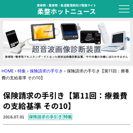
接骨院・整骨院・柔道整復師向け情報サイト
柔整ホットニュース
HOME
トピック
ニュース
HOME
›
特集
›
保険請求の手引き
›
保険請求の手引き【第11回：療養
費の支給基準 その10】
特集
保険請求の手引き【第11回：療養費
国家試験対策
の支給基準 その10】
学会・セミナー情報
2016.07.01
保険請求の手引き
特集
プライバシーポリシー
サイトマップ