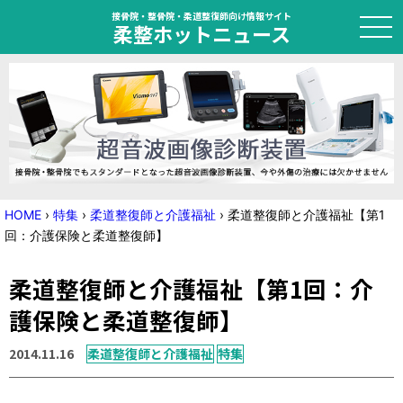
接骨院・整骨院・柔道整復師向け情報サイト
柔整ホットニュース
HOME
トピック
ニュース
HOME
›
特集
›
柔道整復師と介護福祉
›
柔道整復師と介護福祉【第1
回：介護保険と柔道整復師】
特集
柔道整復師と介護福祉【第1回：介
国家試験対策
護保険と柔道整復師】
学会・セミナー情報
2014.11.16
柔道整復師と介護福祉
特集
プライバシーポリシー
サイトマップ