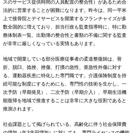
スのサービス提供時間の人員配置の整合性）があるため合
法的に営業することが困難になります。昨今は、同一平米
上で接骨院とデイサービスを開業するフランチャイズが多
数全国的に増えており、担当行政も監査指導時に、特に勤
務体制表一覧、出勤簿の整合性と書類の不備に関する監査
が非常に厳しくなっている実情もあります。
地域で開業している部分医療従事者の柔道整復師は、骨
折、脱臼、捻挫、挫傷、打撲の急性、亜急性外傷に対す
る、運動器疾患に特化した専門職です。介護保険制度を持
続可能な制度にするためにも、専門性の技術を生かし、一
次予防（早期発見）、二次予防（早期介入）、早期生活機
能復帰を地域で推進することは非常に大きな役割であると
推測されます。
社会課題として掲げられている、高齢化に伴う社会保障費
の増加（年3兆円増加）に対しても、専門ライセンスの機能