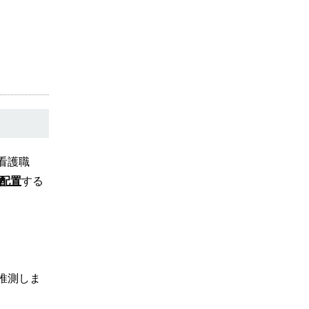
看護職
上配置
する
推測しま