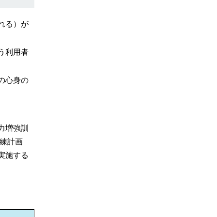
れる）が
う利用者
の心身の
力増強訓
訓練計画
実施する