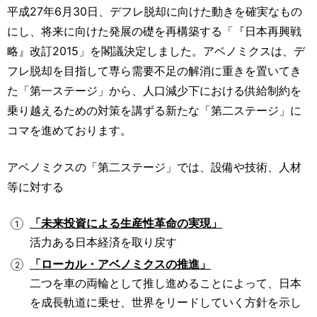
運営元
お問い合わせ
平成27年6月30日、デフレ脱却に向けた動きを確実なもの
にし、将来に向けた発展の礎を再構築する「『日本再興戦
略』改訂2015」を閣議決定しました。アベノミクスは、デ
フレ脱却を目指して専ら需要不足の解消に重きを置いてき
た「第一ステージ」から、人口減少下における供給制約を
乗り越えるための対策を講ずる新たな「第二ステージ」に
コマを進めております。
アベノミクスの「第二ステージ」では、設備や技術、人材
等に対する
「未来投資による生産性革命の実現」
活力ある日本経済を取り戻す
「ローカル・アベノミクスの推進」
二つを車の両輪として推し進めることによって、日本
を成長軌道に乗せ、世界をリードしていく方針を示し