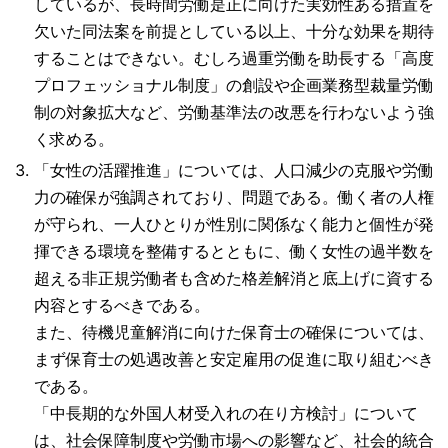
しているが、長時間労働是正に向けた実効性ある措置を
欠いた同法案を前提としている以上、十分な効果を期待
することはできない。むしろ過重労働を助長する「高度
プロフェッショナル制度」の創設や企画業務型裁量労働
制の対象拡大など、労働基準法の改悪を行わないよう強
く求める。
「女性の活躍推進」については、人口減少の克服や労働
力の確保が強調されており、問題である。働く者の人権
が守られ、一人ひとりが性別に関係なく能力と個性が発
揮できる環境を整備するとともに、働く女性の過半数を
超える非正規労働者も含めた格差解消と底上げに資する
内容とするべきである。
また、待機児童解消に向けた保育士の確保については、
まず保育士の処遇改善と安定雇用の促進に取り組むべき
である。
「中長期的な外国人材受入れの在り方検討」について
は、社会保障制度や労働市場への影響など、社会的統合