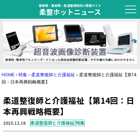
接骨院・整骨院・柔道整復師向け情報サイト
柔整ホットニュース
HOME
トピック
ニュース
HOME
›
特集
›
柔道整復師と介護福祉
›
柔道整復師と介護福祉【第14
回：日本再興戦略概要】
特集
柔道整復師と介護福祉【第14回：日
国家試験対策
本再興戦略概要】
学会・セミナー情報
2015.12.16
柔道整復師と介護福祉
特集
プライバシーポリシー
サイトマップ