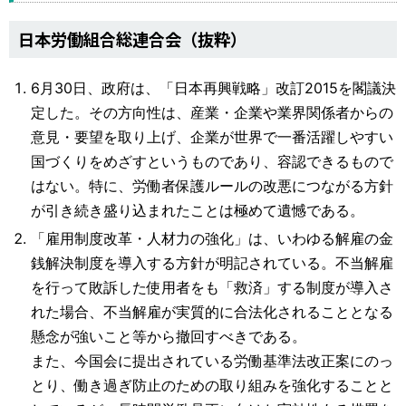
日本労働組合総連合会（抜粋）
6月30日、政府は、「日本再興戦略」改訂2015を閣議決
定した。その方向性は、産業・企業や業界関係者からの
意見・要望を取り上げ、企業が世界で一番活躍しやすい
国づくりをめざすというものであり、容認できるもので
はない。特に、労働者保護ルールの改悪につながる方針
が引き続き盛り込まれたことは極めて遺憾である。
「雇用制度改革・人材力の強化」は、いわゆる解雇の金
銭解決制度を導入する方針が明記されている。不当解雇
を行って敗訴した使用者をも「救済」する制度が導入さ
れた場合、不当解雇が実質的に合法化されることとなる
懸念が強いこと等から撤回すべきである。
また、今国会に提出されている労働基準法改正案にのっ
とり、働き過ぎ防止のための取り組みを強化することと