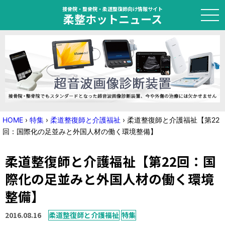
接骨院・整骨院・柔道整復師向け情報サイト
柔整ホットニュース
HOME
トピック
ニュース
HOME
›
特集
›
柔道整復師と介護福祉
›
柔道整復師と介護福祉【第22
回：国際化の足並みと外国人材の働く環境整備】
特集
柔道整復師と介護福祉【第22回：国
国家試験対策
際化の足並みと外国人材の働く環境
学会・セミナー情報
整備】
プライバシーポリシー
サイトマップ
2016.08.16
柔道整復師と介護福祉
特集