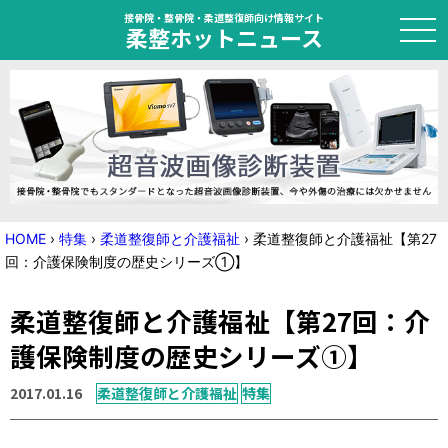
接骨院・整骨院・柔道整復師向け情報サイト
柔整ホットニュース
HOME
トピック
ニュース
HOME
›
特集
›
柔道整復師と介護福祉
›
柔道整復師と介護福祉【第27
回：介護保険制度の歴史シリーズ①】
特集
柔道整復師と介護福祉【第27回：介
国家試験対策
護保険制度の歴史シリーズ①】
学会・セミナー情報
2017.01.16
柔道整復師と介護福祉
特集
プライバシーポリシー
サイトマップ