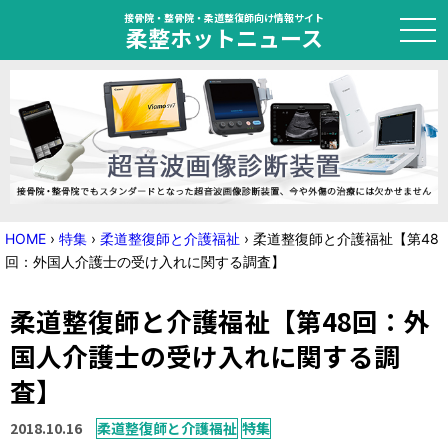
接骨院・整骨院・柔道整復師向け情報サイト
柔整ホットニュース
HOME
トピック
ニュース
HOME
›
特集
›
柔道整復師と介護福祉
›
柔道整復師と介護福祉【第48
回：外国人介護士の受け入れに関する調査】
特集
柔道整復師と介護福祉【第48回：外
国家試験対策
国人介護士の受け入れに関する調
学会・セミナー情報
査】
プライバシーポリシー
サイトマップ
2018.10.16
柔道整復師と介護福祉
特集