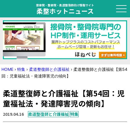
接骨院・整骨院・柔道整復師向け情報サイト
柔整ホットニュース
HOME
トピック
ニュース
HOME
›
特集
›
柔道整復師と介護福祉
›
柔道整復師と介護福祉【第54
回：児童福祉法・発達障害児の傾向】
特集
柔道整復師と介護福祉【第54回：児
国家試験対策
童福祉法・発達障害児の傾向】
学会・セミナー情報
2019.04.16
柔道整復師と介護福祉
特集
プライバシーポリシー
サイトマップ