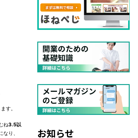
。
します。
むね
3.5以
お知らせ
になり、