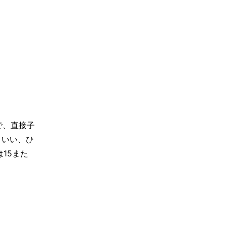
で、直接子
といい、ひ
15また