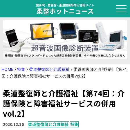
接骨院・整骨院・柔道整復師向け情報サイト
柔整ホットニュース
HOME
トピック
ニュース
HOME
›
特集
›
柔道整復師と介護福祉
›
柔道整復師と介護福祉【第74
回：介護保険と障害福祉サービスの併用vol.2】
特集
柔道整復師と介護福祉【第74回：介
国家試験対策
護保険と障害福祉サービスの併用
学会・セミナー情報
vol.2】
プライバシーポリシー
サイトマップ
2020.12.16
柔道整復師と介護福祉
特集