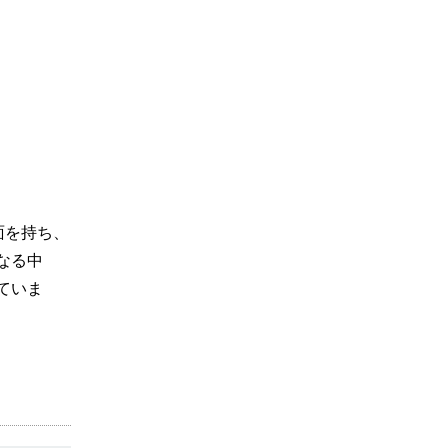
面を持ち、
なる中
ていま