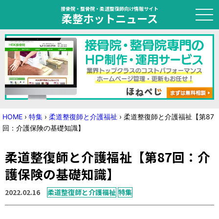
接骨院・整骨院・柔道整復師向け情報サイト
柔整ホットニュース
HOME
トピック
ニュース
HOME
›
特集
›
柔道整復師と介護福祉
›
柔道整復師と介護福祉【第87
回：介護保険の基礎知識】
特集
柔道整復師と介護福祉【第87回：介
国家試験対策
護保険の基礎知識】
学会・セミナー情報
2022.02.16
柔道整復師と介護福祉
特集
プライバシーポリシー
サイトマップ