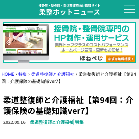
接骨院・整骨院・柔道整復師向け情報サイト
柔整ホットニュース
HOME
トピック
ニュース
HOME
›
特集
›
柔道整復師と介護福祉
›
柔道整復師と介護福祉【第94
回：介護保険の基礎知識ver7】
特集
柔道整復師と介護福祉【第94回：介
国家試験対策
護保険の基礎知識ver7】
学会・セミナー情報
2022.09.16
柔道整復師と介護福祉
特集
プライバシーポリシー
サイトマップ