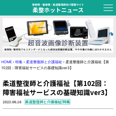
接骨院・整骨院・柔道整復師向け情報サイト
柔整ホットニュース
HOME
トピック
ニュース
HOME
›
特集
›
柔道整復師と介護福祉
›
柔道整復師と介護福祉【第
102回：障害福祉サービスの基礎知識ver3】
特集
柔道整復師と介護福祉【第102回：
国家試験対策
障害福祉サービスの基礎知識ver3】
学会・セミナー情報
2023.06.16
柔道整復師と介護福祉
特集
プライバシーポリシー
サイトマップ