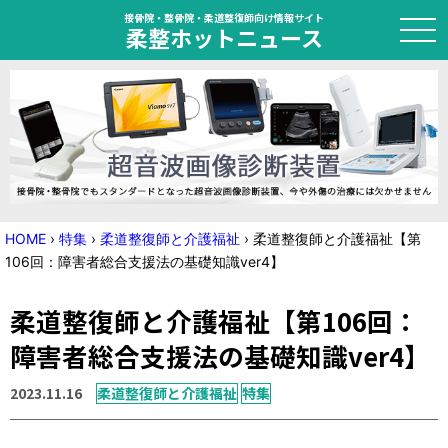
接骨院・整骨院・柔道整復師向け情報サイト
柔整ホットニュース
HOME
トピック
ニュース
HOME
›
特集
›
柔道整復師と介護福祉
›
柔道整復師と介護福祉【第
106回：障害者総合支援法の基礎知識ver4】
特集
柔道整復師と介護福祉【第106回：
国家試験対策
障害者総合支援法の基礎知識ver4】
学会・セミナー情報
2023.11.16
柔道整復師と介護福祉
特集
プライバシーポリシー
サイトマップ