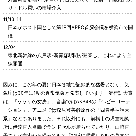
り・ドル買いの市場介入
11/13-14
日本がホスト国として第18回APEC首脳会議を横浜市で開
催
12/04
東北新幹線の八戸駅-新青森駅間が開業し、これにより全
線開通
因みに、この年の夏は日本各地で記録的な猛暑となり、気
象庁は30年に1度の異常気象と発表しています。流行語大賞
は、「ゲゲゲの女房」、音楽ではAKB48の「ヘビーローテ
ーション」、アニメでは森見登美彦原作の「四畳半神話大
系」などもありました。それ以外にも、前橋市の児童相談
所に伊達直人名義でランドセルが贈られていたり、山崎直
子さんが宇宙から帰ってきて「地球に帰還した時の草木の