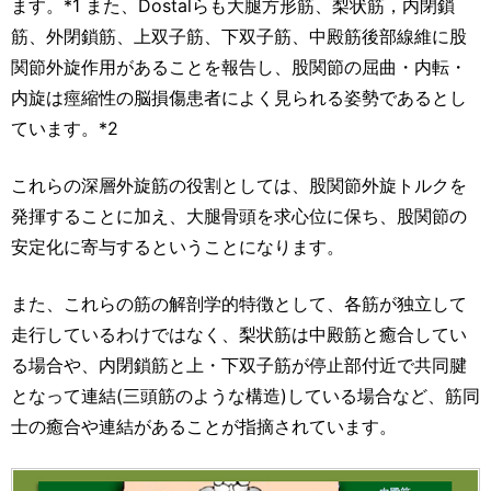
ます。*1 また、Dostalらも大腿方形筋、梨状筋，内閉鎖
筋、外閉鎖筋、上双子筋、下双子筋、中殿筋後部線維に股
関節外旋作用があることを報告し、股関節の屈曲・内転・
内旋は痙縮性の脳損傷患者によく見られる姿勢であるとし
ています。*2
これらの深層外旋筋の役割としては、股関節外旋トルクを
発揮することに加え、大腿骨頭を求心位に保ち、股関節の
安定化に寄与するということになります。
また、これらの筋の解剖学的特徴として、各筋が独立して
走行しているわけではなく、梨状筋は中殿筋と癒合してい
る場合や、内閉鎖筋と上・下双子筋が停止部付近で共同腱
となって連結(三頭筋のような構造)している場合など、筋同
士の癒合や連結があることが指摘されています。