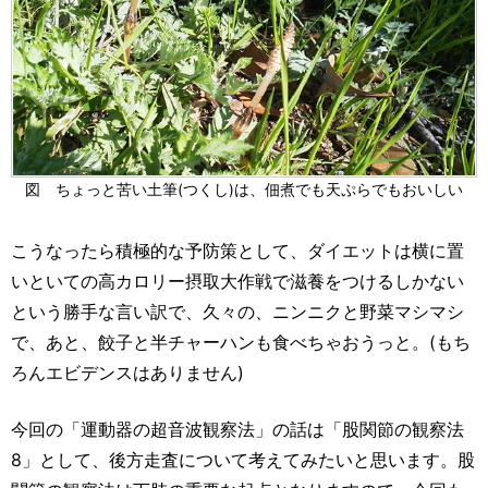
図 ちょっと苦い土筆(つくし)は、佃煮でも天ぷらでもおいしい
こうなったら積極的な予防策として、ダイエットは横に置
いといての高カロリー摂取大作戦で滋養をつけるしかない
という勝手な言い訳で、久々の、ニンニクと野菜マシマシ
で、あと、餃子と半チャーハンも食べちゃおうっと。(もち
ろんエビデンスはありません)
今回の「運動器の超音波観察法」の話は「股関節の観察法
8」として、後方走査について考えてみたいと思います。股