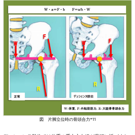
図 片脚立位時の骨頭合力*11