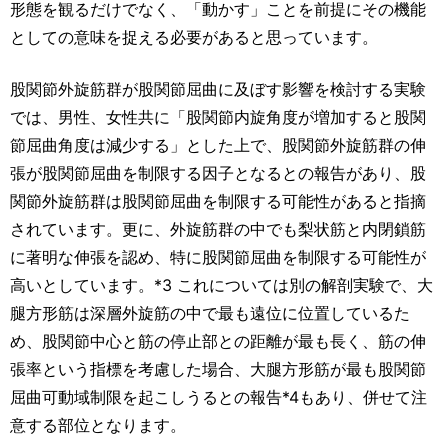
形態を観るだけでなく、「動かす」ことを前提にその機能
としての意味を捉える必要があると思っています。
股関節外旋筋群が股関節屈曲に及ぼす影響を検討する実験
では、男性、女性共に「股関節内旋角度が増加すると股関
節屈曲角度は減少する」とした上で、股関節外旋筋群の伸
張が股関節屈曲を制限する因子となるとの報告があり、股
関節外旋筋群は股関節屈曲を制限する可能性があると指摘
されています。更に、外旋筋群の中でも梨状筋と内閉鎖筋
に著明な伸張を認め、特に股関節屈曲を制限する可能性が
高いとしています。*3 これについては別の解剖実験で、大
腿方形筋は深層外旋筋の中で最も遠位に位置しているた
め、股関節中心と筋の停止部との距離が最も長く、筋の伸
張率という指標を考慮した場合、大腿方形筋が最も股関節
屈曲可動域制限を起こしうるとの報告*4もあり、併せて注
意する部位となります。