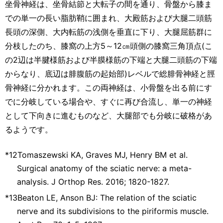
坐骨神経は、坐骨結節と大転子の間を通り、骨盤から膝ま
での単一の長い脂肪鞘に囲まれ、大殿筋および大腿二頭筋
長頭の深側、大内転筋の浅側を垂直に下り、大腿屈筋群に
分枝したのち、膝窩の上方5～12㎝頭側の膝窩三角頂点(こ
の2辺は半腱様筋および半膜様筋の下端と大腿二頭筋の下端
からなり、底辺は腓腹筋の起始部)レベルで総腓骨神経と脛
骨神経に分かれます。この両神経は、小骨盤を出る前にす
でに分岐している場合や、すぐに再び合流し、単一の神経
として下向きに進むものなど、大腿部でも分岐に破格があ
るようです。
*12
Tomaszewski KA, Graves MJ, Henry BM et al.
Surgical anatomy of the sciatic nerve: a meta-
analysis. J Orthop Res. 2016; 1820-1827.
*13
Beaton LE, Anson BJ: The relation of the sciatic
nerve and its subdivisions to the piriformis muscle.