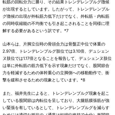
転筋の回転分力に勝り、その結果トレンデレンブルグ徴候
が出現するとしています。したがって、トレンデレンブル
グ徴候の出現が外転筋力低下だけでなく、外転筋・内転筋
の同時収縮能の不均衡でも引き起こされることを同様に理
解する必要があるという訳です。*7
山本らは、片脚立位時の骨頭合力は骨盤正中位で体重の
2.97倍、トレンデレンブルグ肢位では3.10倍、デュシェン
ヌ肢位では1.17倍となることを報告して、デュシェンヌ肢位
は単に外転筋の筋力低下を示す現象だけでなく、股関節合
力を軽減するための体幹重心の立脚側への移動動作で、衝
撃を緩和させるための現象としています。*8
また、福井先生によると、トレンデレンブルグ現象を起こ
している股関節は内転位を呈しており、大腿筋膜張筋が強
い緊張を有しているとして、トレンデレンブルグを減らす
ためには適切な抵抗の（通常は短縮位維持で十分）単関節