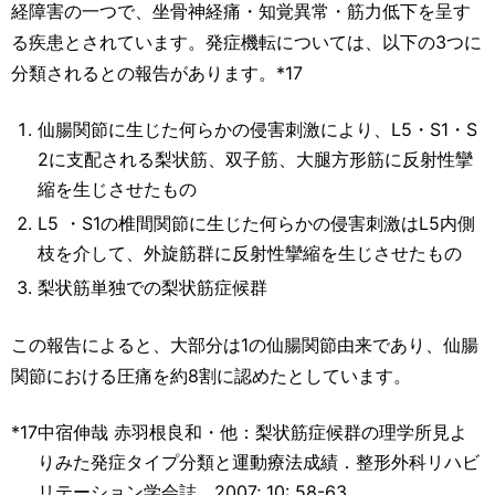
経障害の一つで、坐骨神経痛・知覚異常・筋力低下を呈す
る疾患とされています。発症機転については、以下の3つに
分類されるとの報告があります。*17
仙腸関節に生じた何らかの侵害刺激により、L5・S1・S
2に支配される梨状筋、双子筋、大腿方形筋に反射性攣
縮を生じさせたもの
L5 ・S1の椎間関節に生じた何らかの侵害刺激はL5内側
枝を介して、外旋筋群に反射性攣縮を生じさせたもの
梨状筋単独での梨状筋症候群
この報告によると、大部分は1の仙腸関節由来であり、仙腸
関節における圧痛を約8割に認めたとしています。
*17
中宿伸哉 赤羽根良和・他：梨状筋症候群の理学所見よ
りみた発症タイプ分類と運動療法成績．整形外科リハビ
リテーション学会誌．2007; 10: 58-63.