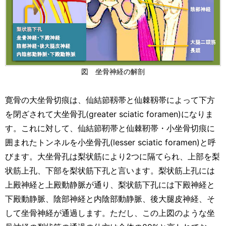
図 坐骨神経の解剖
寛骨の大坐骨切痕は、仙結節靱帯と仙棘靱帯によって下方
を閉ざされて大坐骨孔(greater sciatic foramen)になりま
す。これに対して、仙結節靭帯と仙棘靭帯・小坐骨切痕に
囲まれたトンネルを小坐骨孔(lesser sciatic foramen)と呼
びます。大坐骨孔は梨状筋により2つに隔てられ、上部を梨
状筋上孔、下部を梨状筋下孔と言います。梨状筋上孔には
上殿神経と上殿動静脈が通り、梨状筋下孔には下殿神経と
下殿動静脈、陰部神経と内陰部動静脈、後大腿皮神経、そ
して坐骨神経が通過します。ただし、この上図のような坐