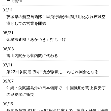
ーで開催
03/11
茨城県の航空自衛隊百里飛行場が民間共用化され茨城空
港としての営業を開始
05/21
金星探査機「あかつき」打ち上げ
06/08
鳩山内閣から菅内閣に代わる
07/11
第22回参院選で民主党が惨敗し、ねじれ国会となる
09/07
沖縄・尖閣諸島沖の日本領海で、中国漁船が海上保安庁
の巡視船に衝突
09/15
外国為替市場1ドル＝82円台に突入で、政府・日銀は円売