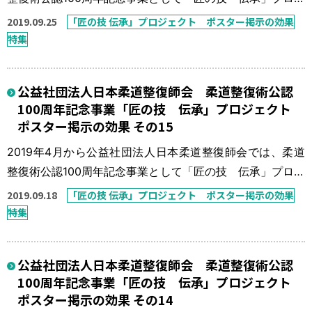
ェクトを実施している。 本来、柔道整復師の得意技は骨
2019.09.25
「匠の技 伝承」プロジェクト ポスター掲示の効果
折・脱臼の整復固定であったが、この30年間で柔道整復師
特集
の数も施術所の数も数倍に増え、柔道整復療養費に占める
骨折・脱臼の比率も非常に少ないものとなっている。「今
公益社団法人日本柔道整復師会 柔道整復術公認
一度、骨折・脱臼の患者さんを接骨院に！」を一つの目標
100周年記念事業「匠の技 伝承」プロジェクト
に「匠の技 伝承」プロジェ […]
ポスター掲示の効果 その15
2019年4月から公益社団法人日本柔道整復師会では、柔道
整復術公認100周年記念事業として「匠の技 伝承」プロジ
ェクトを実施している。 本来、柔道整復師の得意技は骨
2019.09.18
「匠の技 伝承」プロジェクト ポスター掲示の効果
折・脱臼の整復固定であったが、この30年間で柔道整復師
特集
の数も施術所の数も数倍に増え、柔道整復療養費に占める
骨折・脱臼の比率も非常に少ないものとなっている。「今
公益社団法人日本柔道整復師会 柔道整復術公認
一度、骨折・脱臼の患者さんを接骨院に！」を一つの目標
100周年記念事業「匠の技 伝承」プロジェクト
に「匠の技 伝承」プロジェ […]
ポスター掲示の効果 その14