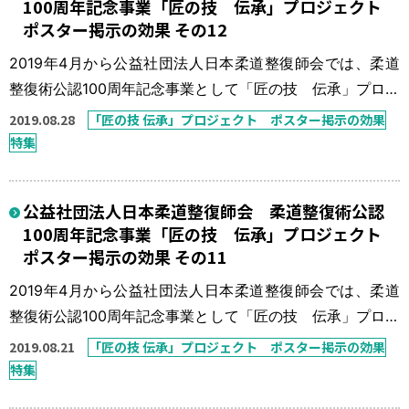
100周年記念事業「匠の技 伝承」プロジェクト
に「匠の技 伝承」プロジェ […]
ポスター掲示の効果 その12
2019年4月から公益社団法人日本柔道整復師会では、柔道
整復術公認100周年記念事業として「匠の技 伝承」プロジ
ェクトを実施している。 本来、柔道整復師の得意技は骨
2019.08.28
「匠の技 伝承」プロジェクト ポスター掲示の効果
折・脱臼の整復固定であったが、この30年間で柔道整復師
特集
の数も施術所の数も数倍に増え、柔道整復療養費に占める
骨折・脱臼の比率も非常に少ないものとなっている。「今
公益社団法人日本柔道整復師会 柔道整復術公認
一度、骨折・脱臼の患者さんを接骨院に！」を一つの目標
100周年記念事業「匠の技 伝承」プロジェクト
に「匠の技 伝承」プロジェ […]
ポスター掲示の効果 その11
2019年4月から公益社団法人日本柔道整復師会では、柔道
整復術公認100周年記念事業として「匠の技 伝承」プロジ
ェクトを実施している。 本来、柔道整復師の得意技は骨
2019.08.21
「匠の技 伝承」プロジェクト ポスター掲示の効果
折・脱臼の整復固定であったが、この30年間で柔道整復師
特集
の数も施術所の数も数倍に増え、柔道整復療養費に占める