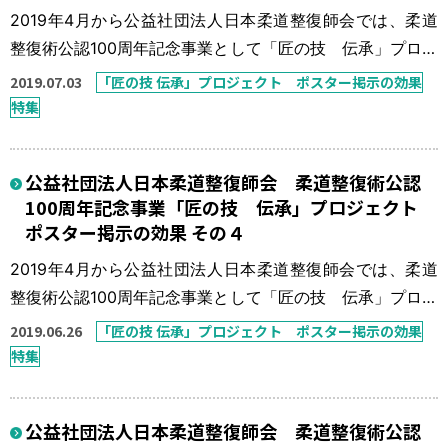
2019年4月から公益社団法人日本柔道整復師会では、柔道
整復術公認100周年記念事業として「匠の技 伝承」プロジ
ェクトを実施している。 本来、柔道整復師の得意技は骨
2019.07.03
「匠の技 伝承」プロジェクト ポスター掲示の効果
折・脱臼の整復固定であったが、この30年間で柔道整復師
特集
の数も施術所の数も数倍に増え、柔道整復療養費に占める
骨折・脱臼の比率も非常に少ないものとなっている。「今
公益社団法人日本柔道整復師会 柔道整復術公認
一度、骨折・脱臼の患者さんを接骨院に！」を一つの目標
100周年記念事業「匠の技 伝承」プロジェクト
に「匠の技 伝承」プロジェ […]
ポスター掲示の効果 その４
2019年4月から公益社団法人日本柔道整復師会では、柔道
整復術公認100周年記念事業として「匠の技 伝承」プロジ
ェクトを実施している。 本来、柔道整復師の得意技は骨
2019.06.26
「匠の技 伝承」プロジェクト ポスター掲示の効果
折・脱臼の整復固定であったが、この30年間で柔道整復師
特集
の数も施術所の数も数倍に増え、柔道整復療養費に占める
骨折・脱臼の比率も非常に少ないものとなっている。「今
公益社団法人日本柔道整復師会 柔道整復術公認
一度、骨折・脱臼の患者さんを接骨院に！」を一つの目標