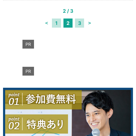
骨折・脱臼の比率も非常に少ないものとなっている。「今
2 / 3
一度、骨折・脱臼の患者さんを接骨院に！」を一つの目標
に「匠の技 伝承」プロジェ […]
＜
＞
1
2
3
PR
PR