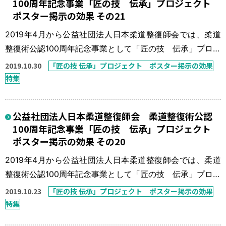
100周年記念事業「匠の技 伝承」プロジェクト
運営元
お問い合わせ
ポスター掲示の効果 その21
2019年4月から公益社団法人日本柔道整復師会では、柔道
整復術公認100周年記念事業として「匠の技 伝承」プロジ
ェクトを実施している。 本来、柔道整復師の得意技は骨
2019.10.30
「匠の技 伝承」プロジェクト ポスター掲示の効果
折・脱臼の整復固定であったが、この30年間で柔道整復師
特集
の数も施術所の数も数倍に増え、柔道整復療養費に占める
骨折・脱臼の比率も非常に少ないものとなっている。「今
公益社団法人日本柔道整復師会 柔道整復術公認
一度、骨折・脱臼の患者さんを接骨院に！」を一つの目標
100周年記念事業「匠の技 伝承」プロジェクト
に「匠の技 伝承」プロジェ […]
ポスター掲示の効果 その20
2019年4月から公益社団法人日本柔道整復師会では、柔道
整復術公認100周年記念事業として「匠の技 伝承」プロジ
ェクトを実施している。 本来、柔道整復師の得意技は骨
2019.10.23
「匠の技 伝承」プロジェクト ポスター掲示の効果
折・脱臼の整復固定であったが、この30年間で柔道整復師
特集
の数も施術所の数も数倍に増え、柔道整復療養費に占める