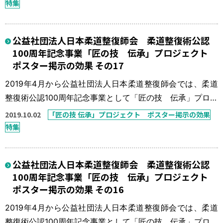
折・脱臼の整復固定であったが、この30年間で柔道整復師
特集
の数も施術所の数も数倍に増え、柔道整復療養費に占める
骨折・脱臼の比率も非常に少ないものとなっている。「今
公益社団法人日本柔道整復師会 柔道整復術公認
一度、骨折・脱臼の患者さんを接骨院に！」を一つの目標
100周年記念事業「匠の技 伝承」プロジェクト
に「匠の技 伝承」プロジェ […]
ポスター掲示の効果 その17
2019年4月から公益社団法人日本柔道整復師会では、柔道
整復術公認100周年記念事業として「匠の技 伝承」プロジ
ェクトを実施している。 本来、柔道整復師の得意技は骨
2019.10.02
「匠の技 伝承」プロジェクト ポスター掲示の効果
折・脱臼の整復固定であったが、この30年間で柔道整復師
特集
の数も施術所の数も数倍に増え、柔道整復療養費に占める
骨折・脱臼の比率も非常に少ないものとなっている。「今
公益社団法人日本柔道整復師会 柔道整復術公認
一度、骨折・脱臼の患者さんを接骨院に！」を一つの目標
100周年記念事業「匠の技 伝承」プロジェクト
に「匠の技 伝承」プロジェ […]
ポスター掲示の効果 その16
2019年4月から公益社団法人日本柔道整復師会では、柔道
整復術公認100周年記念事業として「匠の技 伝承」プロジ