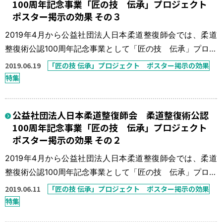
100周年記念事業「匠の技 伝承」プロジェクト
に「匠の技 伝承」プロジェ […]
ポスター掲示の効果 その３
2019年4月から公益社団法人日本柔道整復師会では、柔道
整復術公認100周年記念事業として「匠の技 伝承」プロジ
ェクトを実施している。 本来、柔道整復師の得意技は骨
2019.06.19
「匠の技 伝承」プロジェクト ポスター掲示の効果
折・脱臼の整復固定であったが、この30年間で柔道整復師
特集
の数も施術所の数も数倍に増え、柔道整復療養費に占める
骨折・脱臼の比率も非常に少ないものとなっている。「今
公益社団法人日本柔道整復師会 柔道整復術公認
一度、骨折・脱臼の患者さんを接骨院に！」を一つの目標
100周年記念事業「匠の技 伝承」プロジェクト
に「匠の技 伝承」プロジェ […]
ポスター掲示の効果 その２
2019年4月から公益社団法人日本柔道整復師会では、柔道
整復術公認100周年記念事業として「匠の技 伝承」プロジ
ェクトを実施している。 本来、柔道整復師の得意技は骨
2019.06.11
「匠の技 伝承」プロジェクト ポスター掲示の効果
折・脱臼の整復固定であったが、この30年間で柔道整復師
特集
の数も施術所の数も数倍に増え、柔道整復療養費に占める