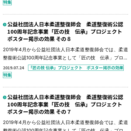
折・脱臼の整復固定であったが、この30年間で柔道整復師
特集
の数も施術所の数も数倍に増え、柔道整復療養費に占める
骨折・脱臼の比率も非常に少ないものとなっている。「今
公益社団法人日本柔道整復師会 柔道整復術公認
一度、骨折・脱臼の患者さんを接骨院に！」を一つの目標
100周年記念事業「匠の技 伝承」プロジェクト
に「匠の技 伝承」プロジェ […]
ポスター掲示の効果 その８
2019年4月から公益社団法人日本柔道整復師会では、柔道
整復術公認100周年記念事業として「匠の技 伝承」プロジ
ェクトを実施している。 本来、柔道整復師の得意技は骨
2019.07.24
「匠の技 伝承」プロジェクト ポスター掲示の効果
折・脱臼の整復固定であったが、この30年間で柔道整復師
特集
の数も施術所の数も数倍に増え、柔道整復療養費に占める
骨折・脱臼の比率も非常に少ないものとなっている。「今
公益社団法人日本柔道整復師会 柔道整復術公認
一度、骨折・脱臼の患者さんを接骨院に！」を一つの目標
100周年記念事業「匠の技 伝承」プロジェクト
に「匠の技 伝承」プロジェ […]
ポスター掲示の効果 その７
2019年4月から公益社団法人日本柔道整復師会では、柔道
整復術公認100周年記念事業として「匠の技 伝承」プロジ