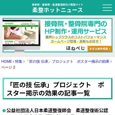
接骨院・整骨院・柔道整復師向け情報サイト
柔整ホットニュース
HOME
トピック
ニュース
HOME
›
特集
›
「匠の技 伝承」プロジェクト ポスター掲示の効果
›
ページ 2
特集
「匠の技 伝承」プロジェクト ポ
国家試験対策
スター掲示の効果の記事一覧
学会・セミナー情報
プライバシーポリシー
サイトマップ
公益社団法人日本柔道整復師会 柔道整復術公認